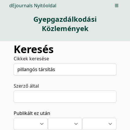
dEjournals Nyitóoldal
Open m
Gyepgazdálkodási
Közlemények
Keresés
Cikkek keresése
Szerző által
Publikált ez után