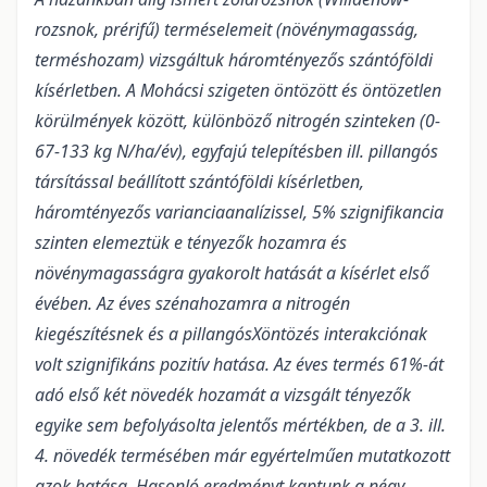
rozsnok, prérifű) terméselemeit (növénymagasság,
terméshozam) vizsgáltuk háromtényezős szántóföldi
kísérletben. A Mohácsi szigeten öntözött és öntözetlen
körülmények között, különböző nitrogén szinteken (0-
67-133 kg N/ha/év), egyfajú telepítésben ill. pillangós
társítással beállított szántóföldi kísérletben,
háromtényezős varianciaanalízissel, 5% szignifikancia
szinten elemeztük e tényezők hozamra és
növénymagasságra gyakorolt hatását a kísérlet első
évében.
Az éves szénahozamra a nitrogén
kiegészítésnek és a pillangósXöntözés interakciónak
volt szignifikáns pozitív hatása. Az éves termés 61%-át
adó első két növedék hozamát a vizsgált tényezők
egyike sem befolyásolta jelentős mértékben, de a 3. ill.
4. növedék termésében már egyértelműen mutatkozott
azok hatása. Hasonló eredményt kaptunk a négy