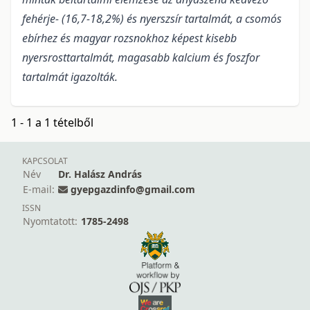
fehérje- (16,7-18,2%) és nyerszsír tartalmát, a csomós
ebírhez és magyar rozsnokhoz képest kisebb
nyersrosttartalmát, magasabb kalcium és foszfor
tartalmát igazolták.
1 - 1 a 1 tételből
KAPCSOLAT
Név
Dr. Halász András
E-mail:
gyepgazdinfo@gmail.com
ISSN
Nyomtatott:
1785-2498