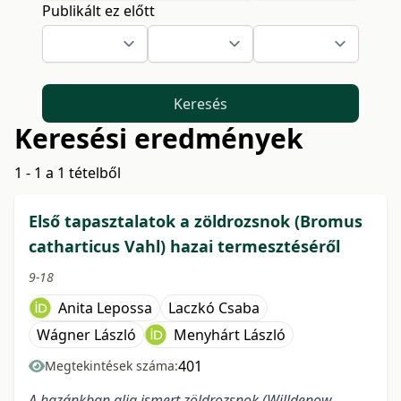
Publikált ez előtt
Keresés
Keresési eredmények
1 - 1 a 1 tételből
Első tapasztalatok a zöldrozsnok (Bromus
catharticus Vahl) hazai termesztéséről
9-18
Anita Lepossa
Laczkó Csaba
Wágner László
Menyhárt László
401
Megtekintések száma:
A hazánkban alig ismert zöldrozsnok (Willdenow-