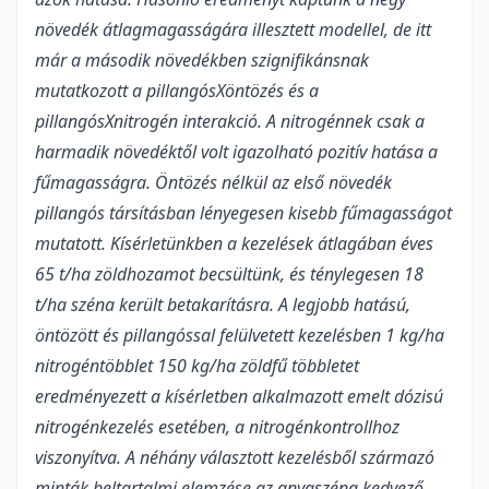
növedék átlagmagasságára illesztett modellel, de itt
már a második növedékben szignifikánsnak
mutatkozott a pillangósXöntözés és a
pillangósXnitrogén interakció. A nitrogénnek csak a
harmadik növedéktől volt igazolható pozitív hatása a
fűmagasságra. Öntözés nélkül az első növedék
pillangós társításban lényegesen kisebb fűmagasságot
mutatott. Kísérletünkben a kezelések átlagában éves
65 t/ha zöldhozamot becsültünk, és ténylegesen 18
t/ha széna került betakarításra. A legjobb hatású,
öntözött és pillangóssal felülvetett kezelésben 1 kg/ha
nitrogéntöbblet 150 kg/ha zöldfű többletet
eredményezett a kísérletben alkalmazott emelt dózisú
nitrogénkezelés esetében, a nitrogénkontrollhoz
viszonyítva. A néhány választott kezelésből származó
minták beltartalmi elemzése az anyaszéna kedvező