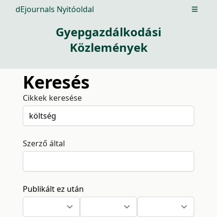
dEjournals Nyitóoldal
Open m
Gyepgazdálkodási
Közlemények
Keresés
Cikkek keresése
Szerző által
Publikált ez után