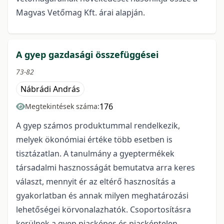
Magvas Vetőmag Kft. árai alapján.
A gyep gazdasági összefüggései
73-82
Nábrádi András
176
Megtekintések száma:
A gyep számos produktummal rendelkezik,
melyek ökonómiai értéke több esetben is
tisztázatlan. A tanulmány a gyeptermékek
társadalmi hasznosságát bemutatva arra keres
választ, mennyit ér az eltérő hasznosítás a
gyakorlatban és annak milyen meghatározási
lehetőségei körvonalazhatók. Csoportosításra
kerülnek a gyep piacképes és piacképtelen