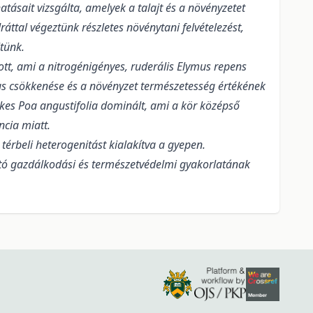
ásait vizsgálta, amelyek a talajt és a növényzetet
ttal végeztünk részletes növénytani felvételezést,
tünk.
ott, ami a nitrogénigényes, ruderális Elymus repens
us csökkenése és a növényzet természetesség értékének
tékes Poa angustifolia dominált, ami a kör középső
cia miatt.
rbeli heterogenitást kialakítva a gyepen.
tó gazdálkodási és természetvédelmi gyakorlatának