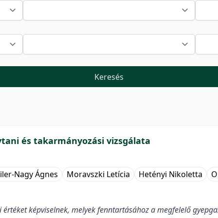
Keresés
ani és takarmányozási vizsgálata
iler-Nagy Ágnes
Moravszki Letícia
Hetényi Nikoletta
O
rtéket képviselnek, melyek fenntartásához a megfelelő gyepgaz