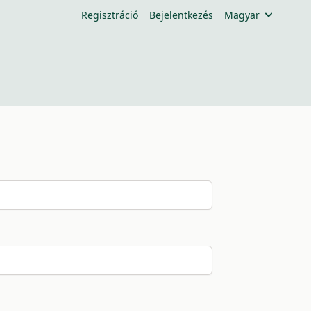
Regisztráció
Bejelentkezés
Magyar