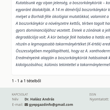
Kutatásunk egy olyan jelenség, a boszorkánykörök – kon
egyaránt átalakítják. A 14 m átmérőjű boszorkánykör k
melyet a Borhidi-féle ökológiai mutatókkal, valamint a
A boszorkánykör a növényzetre kettős, térben tagolt ha
gyors dominanciájához vezetett. Ennek a zónának a jel
degradációja volt. A kör belseje felé haladva a hatás e
részén a legmagasabb takarmányértéket (K-érték) ered
Összességében megállapítható, hogy az A. xanthodermu
Eredményeink alapján a boszorkánykörök hatásainak k
kidolgozásához, különös tekintettel a takarmánytermelé
1 - 1 a 1 tételből
KAPCSOLAT
ISSN
Név
Dr. Halász András
Nyomtatott:
E-mail:
gyepgazdinfo@gmail.com