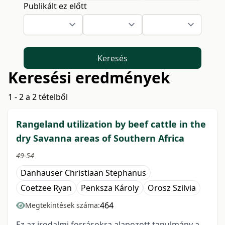
Publikált ez előtt
Keresés
Keresési eredmények
1 - 2 a 2 tételből
Rangeland utilization by beef cattle in the
dry Savanna areas of Southern Africa
49-54
Danhauser Christiaan Stephanus
Coetzee Ryan
Penksza Károly
Orosz Szilvia
464
Megtekintések száma:
Ez az irodalmi forrásokra alapozott tanulmány a