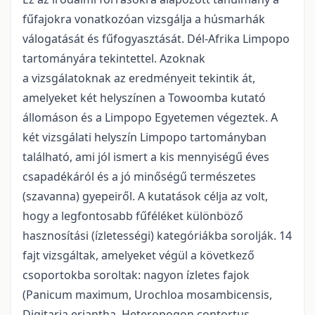
fűfajokra vonatkozóan vizsgálja a húsmarhák
válogatását és fűfogyasztását. Dél-Afrika Limpopo
tartományára tekintettel. Azoknak
a vizsgálatoknak az eredményeit tekintik át,
amelyeket két helyszínen a Towoomba kutató
állomáson és a Limpopo Egyetemen végeztek. A
két vizsgálati helyszín Limpopo tartományban
található, ami jól ismert a kis mennyiségű éves
csapadékáról és a jó minőségű természetes
(szavanna) gyepeiről. A kutatások célja az volt,
hogy a legfontosabb fűféléket különböző
hasznosítási (ízletességi) kategóriákba sorolják. 14
fajt vizsgáltak, amelyeket végül a következő
csoportokba soroltak: nagyon ízletes fajok
(Panicum maximum, Urochloa mosambicensis,
Digitaria eriantha, Heteropogon contortus,