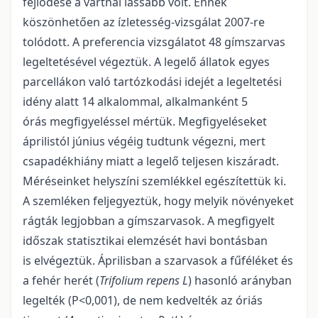
fejlődése a vártnál lassabb volt. Ennek
köszönhetően az ízletesség-vizsgálat 2007-re
tolódott. A preferencia vizsgálatot 48 gímszarvas
legeltetésével végeztük. A legelő állatok egyes
parcellákon való tartózkodási idejét a legeltetési
idény alatt 14 alkalommal, alkalmanként 5
órás megfigyeléssel mértük. Megfigyeléseket
áprilistól június végéig tudtunk végezni, mert
csapadékhiány miatt a legelő teljesen kiszáradt.
Méréseinket helyszíni szemlékkel egészítettük ki.
A szemléken feljegyeztük, hogy melyik növényeket
rágták legjobban a gímszarvasok. A megfigyelt
időszak statisztikai elemzését havi bontásban
is elvégeztük. Áprilisban a szarvasok a fűféléket és
a fehér herét (
Trifolium repens L
) hasonló arányban
legelték (P<0,001), de nem kedvelték az óriás