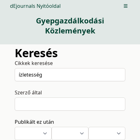
dEjournals Nyitóoldal
Open m
Gyepgazdálkodási
Közlemények
Keresés
Cikkek keresése
Szerző által
Publikált ez után