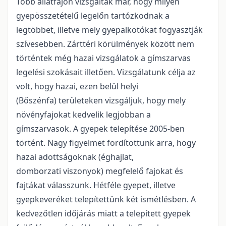
Több állatfajon vizsgálták már, hogy milyen
gyepösszetételű legelőn tartózkodnak a
legtöbbet, illetve mely gyepalkotókat fogyasztják
szívesebben. Zárttéri körülmények között nem
történtek még hazai vizsgálatok a gímszarvas
legelési szokásait illetően. Vizsgálatunk célja az
volt, hogy hazai, ezen belül helyi
(Bőszénfa) területeken vizsgáljuk, hogy mely
növényfajokat kedvelik legjobban a
gímszarvasok. A gyepek telepítése 2005-ben
történt. Nagy figyelmet fordítottunk arra, hogy
hazai adottságoknak (éghajlat,
domborzati viszonyok) megfelelő fajokat és
fajtákat válasszunk. Hétféle gyepet, illetve
gyepkeveréket telepítettünk két ismétlésben. A
kedvezőtlen időjárás miatt a telepített gyepek