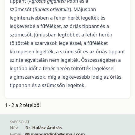
tippant (
Agrostis gigantea Roth
) és a
szümcsőt (
Bunias orientalis
). Májusban
legintenzívebben a fehér herét legelték és
legkevésbé a fűféléket, az óriás tippant és a
szümcsőt. Júniusban legtöbbet a fehér herén
töltötték a szarvasok legeléssel, a fűféléket
közepesen legelték, a szümcsőt és az óriás tippant
szinte egyáltalán nem legelték. Összességében a
legtöbb időt a fehér herén töltötték legeléssel
a gímszarvasok, míg a legkevesebb ideig az óriás
tippanon és a szümcsőn legeltek.
1 - 2 a 2 tételből
KAPCSOLAT
Név
Dr. Halász András
E-mail:
gyepgazdinfo@gmail.com