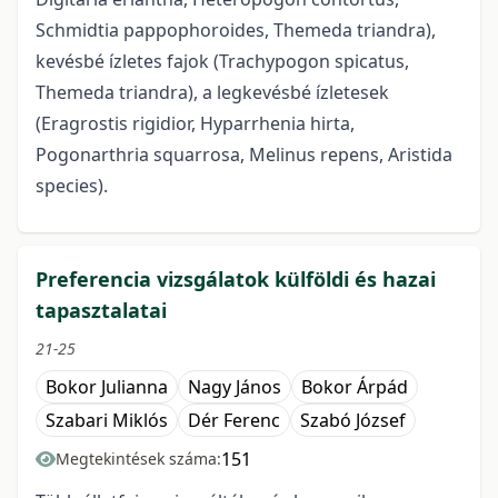
Schmidtia pappophoroides, Themeda triandra),
kevésbé ízletes fajok (Trachypogon spicatus,
Themeda triandra), a legkevésbé ízletesek
(Eragrostis rigidior, Hyparrhenia hirta,
Pogonarthria squarrosa, Melinus repens, Aristida
species).
Preferencia vizsgálatok külföldi és hazai
tapasztalatai
21-25
Bokor Julianna
Nagy János
Bokor Árpád
Szabari Miklós
Dér Ferenc
Szabó József
151
Megtekintések száma: