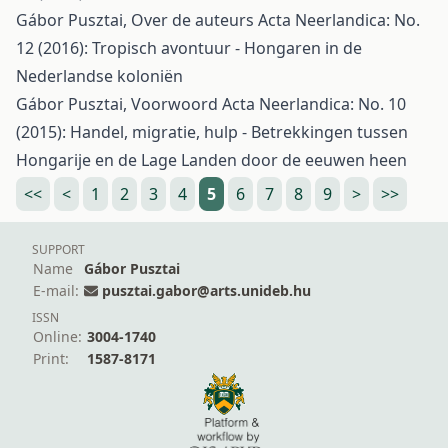
Gábor Pusztai,
Over de auteurs
Acta Neerlandica: No.
12 (2016): Tropisch avontuur - Hongaren in de
Nederlandse koloniën
Gábor Pusztai,
Voorwoord
Acta Neerlandica: No. 10
(2015): Handel, migratie, hulp - Betrekkingen tussen
Hongarije en de Lage Landen door de eeuwen heen
<<
<
1
2
3
4
5
6
7
8
9
>
>>
SUPPORT
Name
Gábor Pusztai
E-mail:
pusztai.gabor@arts.unideb.hu
ISSN
Online:
3004-1740
Print:
1587-8171