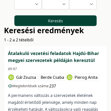
Keresés
Keresési eredmények
1 - 2 a 2 tételből
Átalakuló vezetési feladatok Hajdú-Bihar
megyei szervezetek példáján keresztül
89-97
Gál Zsuzsa
Berde Csaba
Pierog Anita
237
Megtekintések száma:
A permanens változás a szervezetek életének
magától értetődő jelensége, amely minden nap
érzékelteti hatását. A változásokra való reagálás