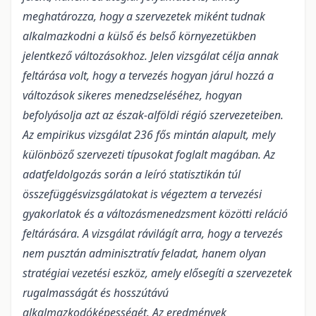
meghatározza, hogy a szervezetek miként tudnak
alkalmazkodni a külső és belső környezetükben
jelentkező változásokhoz. Jelen vizsgálat célja annak
feltárása volt, hogy a tervezés hogyan járul hozzá a
változások sikeres menedzseléséhez, hogyan
befolyásolja azt az észak-alföldi régió szervezeteiben.
Az empirikus vizsgálat 236 fős mintán alapult, mely
különböző szervezeti típusokat foglalt magában. Az
adatfeldolgozás során a leíró statisztikán túl
összefüggésvizsgálatokat is végeztem a tervezési
gyakorlatok és a változásmenedzsment közötti reláció
feltárására. A vizsgálat rávilágít arra, hogy a tervezés
nem pusztán adminisztratív feladat, hanem olyan
stratégiai vezetési eszköz, amely elősegíti a szervezetek
rugalmasságát és hosszútávú
alkalmazkodóképességét. Az eredmények