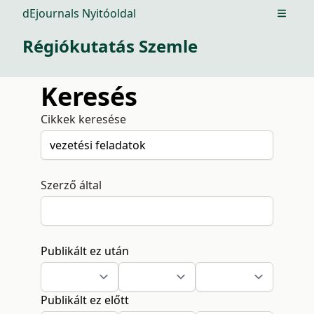
dEjournals Nyitóoldal
Open m
Régiókutatás Szemle
Keresés
Cikkek keresése
Szerző által
Publikált ez után
Publikált ez előtt