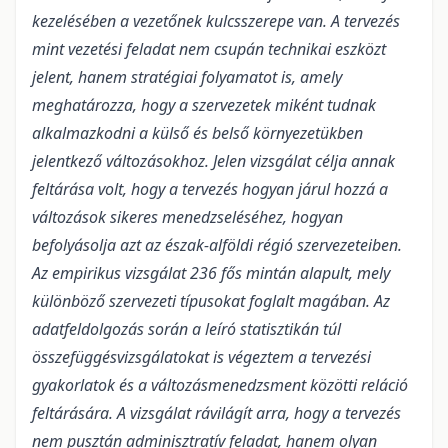
kezelésében a vezetőnek kulcsszerepe van. A tervezés
mint vezetési feladat nem csupán technikai eszközt
jelent, hanem stratégiai folyamatot is, amely
meghatározza, hogy a szervezetek miként tudnak
alkalmazkodni a külső és belső környezetükben
jelentkező változásokhoz. Jelen vizsgálat célja annak
feltárása volt, hogy a tervezés hogyan járul hozzá a
változások sikeres menedzseléséhez, hogyan
befolyásolja azt az észak-alföldi régió szervezeteiben.
Az empirikus vizsgálat 236 fős mintán alapult, mely
különböző szervezeti típusokat foglalt magában. Az
adatfeldolgozás során a leíró statisztikán túl
összefüggésvizsgálatokat is végeztem a tervezési
gyakorlatok és a változásmenedzsment közötti reláció
feltárására. A vizsgálat rávilágít arra, hogy a tervezés
nem pusztán adminisztratív feladat, hanem olyan