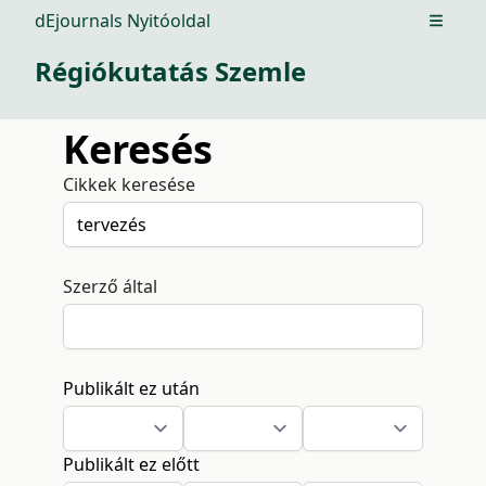
dEjournals Nyitóoldal
Open m
Régiókutatás Szemle
Keresés
Cikkek keresése
Szerző által
Publikált ez után
Publikált ez előtt