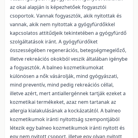
az okai alapján is képezhetőek fogyasztói
csoportok. Vannak fogyasztók, akik nyitottak és
vannak, akik nem nyitottak a gyógyfürdőkkel
kapcsolatos attitűdjeik tekintetében a gyógyfürdő
szolgáltatások iránt. A gyógyfürdőket
összességében regenerációs, betegségmegelőző,
illetve rekreációs okokból veszik általában igénybe
a fogyasztók. A balneo kozmetikumokat
különösen a nők vásárolják, mind gyógyászati,
mind preventív, mind pedig rekreációs céllal,
illetve azért, mert antiallergénnek tartják ezeket a
kozmetikai termékeket, azaz nem tartanak az
allergia kialakulásának a kockázatától. A balneo
kozmetikumok iránti nyitottság szempontjából
létezik egy balneo kozmetikumok iránti nyitott és
egy nem nyitott csoport, illetve egy olyan nyitott