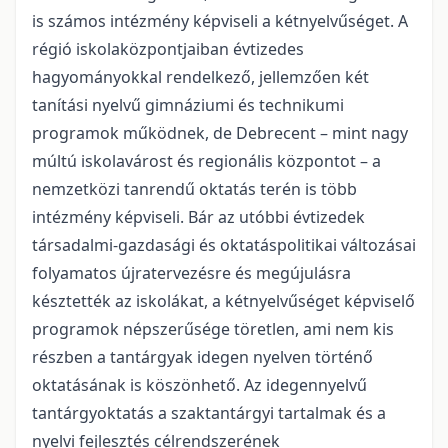
is számos intézmény képviseli a kétnyelvűséget. A
régió iskolaközpontjaiban évtizedes
hagyományokkal rendelkező, jellemzően két
tanítási nyelvű gimnáziumi és technikumi
programok működnek, de Debrecent – mint nagy
múltú iskolavárost és regionális központot – a
nemzetközi tanrendű oktatás terén is több
intézmény képviseli. Bár az utóbbi évtizedek
társadalmi-gazdasági és oktatáspolitikai változásai
folyamatos újratervezésre és megújulásra
késztették az iskolákat, a kétnyelvűséget képviselő
programok népszerűsége töretlen, ami nem kis
részben a tantárgyak idegen nyelven történő
oktatásának is köszönhető. Az idegennyelvű
tantárgyoktatás a szaktantárgyi tartalmak és a
nyelvi fejlesztés célrendszerének