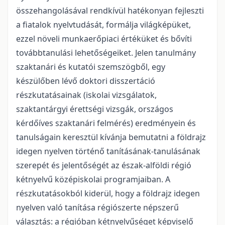
összehangolásával rendkívül hatékonyan fejleszti
a fiatalok nyelvtudását, formálja világképüket,
ezzel növeli munkaerőpiaci értéküket és bővíti
továbbtanulási lehetőségeiket. Jelen tanulmány
szaktanári és kutatói szemszögből, egy
készülőben lévő doktori disszertáció
részkutatásainak (iskolai vizsgálatok,
szaktantárgyi érettségi vizsgák, országos
kérdőíves szaktanári felmérés) eredményein és
tanulságain keresztül kívánja bemutatni a földrajz
idegen nyelven történő tanításának-tanulásának
szerepét és jelentőségét az észak-alföldi régió
kétnyelvű középiskolai programjaiban. A
részkutatásokból kiderül, hogy a földrajz idegen
nyelven való tanítása régiószerte népszerű
választás: a régióban kétnyelvűséget képviselő