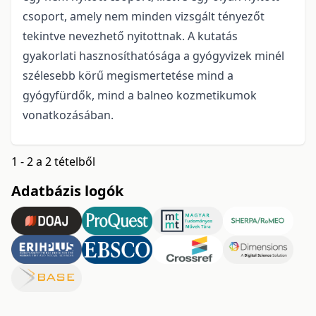
csoport, amely nem minden vizsgált tényezőt
tekintve nevezhető nyitottnak. A kutatás
gyakorlati hasznosíthatósága a gyógyvizek minél
szélesebb körű megismertetése mind a
gyógyfürdők, mind a balneo kozmetikumok
vonatkozásában.
1 - 2 a 2 tételből
Adatbázis logók