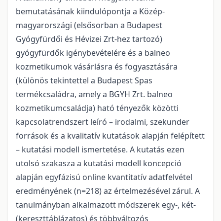
bemutatásának kiindulópontja a Közép-
magyarországi (elsősorban a Budapest
Gyógyfürdői és Hévizei Zrt-hez tartozó)
gyógyfürdők igénybevételére és a balneo
kozmetikumok vásárlásra és fogyasztására
(különös tekintettel a Budapest Spas
termékcsaládra, amely a BGYH Zrt. balneo
kozmetikumcsaládja) ható tényezők közötti
kapcsolatrendszert leíró – irodalmi, szekunder
források és a kvalitatív kutatások alapján felépített
– kutatási modell ismertetése. A kutatás ezen
utolsó szakasza a kutatási modell koncepció
alapján egyfázisú online kvantitatív adatfelvétel
eredményének (n=218) az értelmezésével zárul. A
tanulmányban alkalmazott módszerek egy-, két-
(kereszttáblázatos) és többváltozós