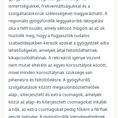
ismertségükkel, frekventáltságukkal és a
szolgáltatáskörük szélességével magyarázható. A
regionális gyógyfürdők leggyakoribb látogatási
oka a felfrissülés, amely változó mögött az az ok
húzódik meg, hogy a fogyasztók tudatos
szabadidejükben keresik azokat a gyógyvizek adta
lehetőségeket, amelyek által feltöltődhetnek,
kikapcsolódhatnak. A rekreáció igénye viszont
nem mutat eltérést az egyes korosztályok között,
mivel minden korosztálynak szüksége van
pihenésre és feltöltődésre. A gyógyfürdő
szolgáltatások között megkülönböztethetőek
alap-, kiterjesztett és extra csomagok, amelyek
közül az alap- és kiterjesztett csomagokat inkább
a nők, az extra csomagokat pedig főként a férfiak
veszik igénybe. A gyógyfürdők igénybevételének