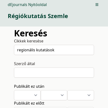
dEjournals Nyitóoldal
Open m
Régiókutatás Szemle
Keresés
Cikkek keresése
Szerző által
Publikált ez után
Publikált ez előtt