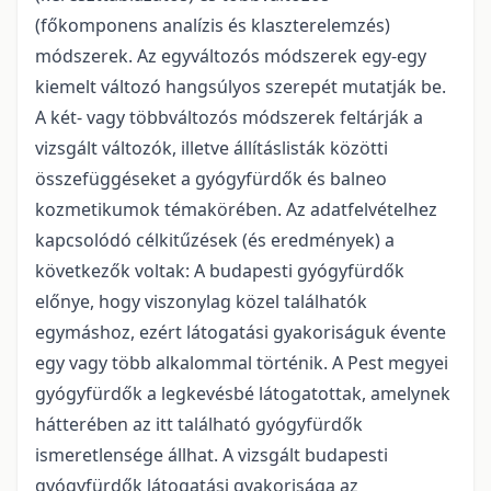
(főkomponens analízis és klaszterelemzés)
módszerek. Az egyváltozós módszerek egy-egy
kiemelt változó hangsúlyos szerepét mutatják be.
A két- vagy többváltozós módszerek feltárják a
vizsgált változók, illetve állításlisták közötti
összefüggéseket a gyógyfürdők és balneo
kozmetikumok témakörében. Az adatfelvételhez
kapcsolódó célkitűzések (és eredmények) a
következők voltak: A budapesti gyógyfürdők
előnye, hogy viszonylag közel találhatók
egymáshoz, ezért látogatási gyakoriságuk évente
egy vagy több alkalommal történik. A Pest megyei
gyógyfürdők a legkevésbé látogatottak, amelynek
hátterében az itt található gyógyfürdők
ismeretlensége állhat. A vizsgált budapesti
gyógyfürdők látogatási gyakorisága az