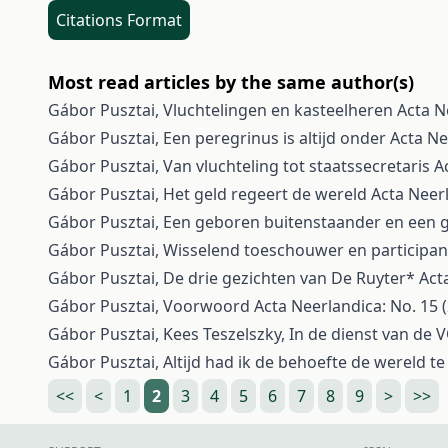
Citations Format
Most read articles by the same author(s)
Gábor Pusztai,
Vluchtelingen en kasteelheren
Acta N
Gábor Pusztai,
Een peregrinus is altijd onder
Acta Ne
Gábor Pusztai,
Van vluchteling tot staatssecretaris
A
Gábor Pusztai,
Het geld regeert de wereld
Acta Neer
Gábor Pusztai,
Een geboren buitenstaander en een 
Gábor Pusztai,
Wisselend toeschouwer en participa
Gábor Pusztai,
De drie gezichten van De Ruyter*
Act
Gábor Pusztai,
Voorwoord
Acta Neerlandica: No. 15 
Gábor Pusztai, Kees Teszelszky,
In de dienst van de
Gábor Pusztai,
Altijd had ik de behoefte de wereld te
<<
<
1
2
3
4
5
6
7
8
9
>
>>