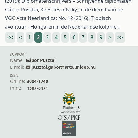
(2019): Diplomatenschrijvers – Schrijvende diplomaten
Gábor Pusztai, Kees Teszelszky,
In de dienst van de
VOC
Acta Neerlandica: No. 12 (2016): Tropisch
avontuur - Hongaren in de Nederlandse koloniën
<<
<
1
2
3
4
5
6
7
8
9
>
>>
SUPPORT
Name
Gábor Pusztai
E-mail:
pusztai.gabor@arts.unideb.hu
ISSN
Online:
3004-1740
Print:
1587-8171