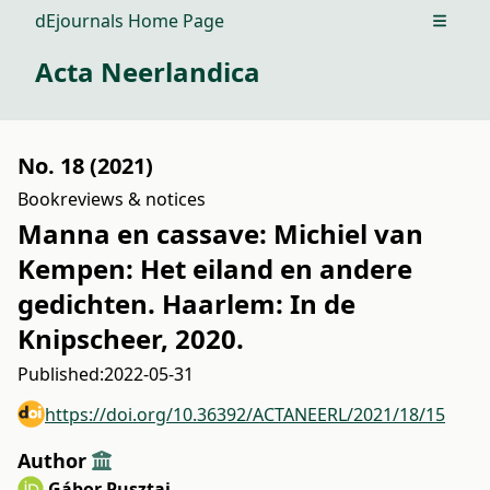
dEjournals Home Page
Open m
Acta Neerlandica
No. 18 (2021)
Bookreviews & notices
Manna en cassave: Michiel van
Kempen: Het eiland en andere
gedichten. Haarlem: In de
Knipscheer, 2020.
Published:
2022-05-31
https://doi.org/10.36392/ACTANEERL/2021/18/15
Author
Gábor Pusztai