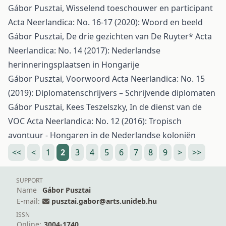
Gábor Pusztai,
Wisselend toeschouwer en participant
Acta Neerlandica: No. 16-17 (2020): Woord en beeld
Gábor Pusztai,
De drie gezichten van De Ruyter*
Acta
Neerlandica: No. 14 (2017): Nederlandse
herinneringsplaatsen in Hongarije
Gábor Pusztai,
Voorwoord
Acta Neerlandica: No. 15
(2019): Diplomatenschrijvers – Schrijvende diplomaten
Gábor Pusztai, Kees Teszelszky,
In de dienst van de
VOC
Acta Neerlandica: No. 12 (2016): Tropisch
avontuur - Hongaren in de Nederlandse koloniën
<<
<
1
2
3
4
5
6
7
8
9
>
>>
SUPPORT
Name
Gábor Pusztai
E-mail:
pusztai.gabor@arts.unideb.hu
ISSN
Online:
3004-1740