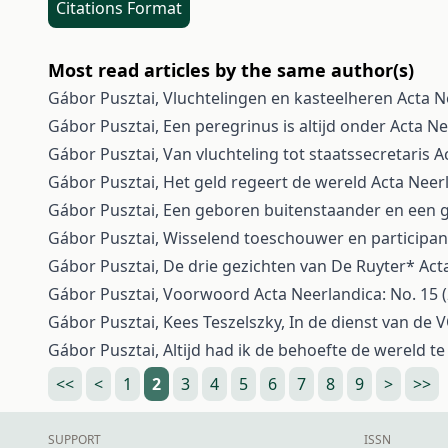
Citations Format
Most read articles by the same author(s)
Gábor Pusztai,
Vluchtelingen en kasteelheren
Acta N
Gábor Pusztai,
Een peregrinus is altijd onder
Acta Ne
Gábor Pusztai,
Van vluchteling tot staatssecretaris
A
Gábor Pusztai,
Het geld regeert de wereld
Acta Neer
Gábor Pusztai,
Een geboren buitenstaander en een 
Gábor Pusztai,
Wisselend toeschouwer en participa
Gábor Pusztai,
De drie gezichten van De Ruyter*
Act
Gábor Pusztai,
Voorwoord
Acta Neerlandica: No. 15 
Gábor Pusztai, Kees Teszelszky,
In de dienst van de
Gábor Pusztai,
Altijd had ik de behoefte de wereld te
<<
<
1
2
3
4
5
6
7
8
9
>
>>
SUPPORT
ISSN