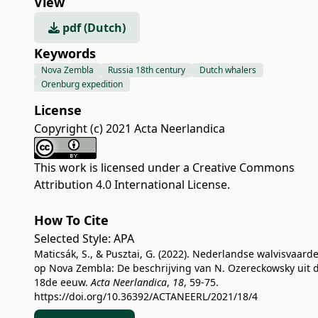
View
pdf (Dutch)
Keywords
Nova Zembla
Russia 18th century
Dutch whalers
Orenburg expedition
License
Copyright (c) 2021 Acta Neerlandica
This work is licensed under a
Creative Commons
Attribution 4.0 International License
.
How To Cite
Selected Style:
APA
Maticsák, S., & Pusztai, G. (2022). Nederlandse walvisvaard
op Nova Zembla: De beschrijving van N. Ozereckowsky uit 
18de eeuw.
Acta Neerlandica
,
18
, 59-75.
https://doi.org/10.36392/ACTANEERL/2021/18/4