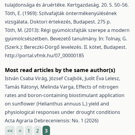
tulajdonsága és áruértéke. Kertgazdaság. 20. 5. 50–56.
Tóth, E. (1969): Szilvafajták öntermékenyülésének
vizsgálata. Doktori értekezés, Budapest. 275 p.
Tóth, M. (2013): Régi gyümölcsfajták szerepe a modern
gyümölcsészetben. Bevezető tanulmány. In: Tolnay, G.
(Szerk.): Bereczki-Dörgő levelezés. II. kötet, Budapest.
http://portal.vfmk.hu/07_00000185
Most read articles by the same author(s)
István Csaba Virág, József Csajbók, Judit Éva Lelesz,
Tamás Rátonyi, Melinda Varga,
Effects of nitrogen
rates and boron-containing biostimulant application
on sunflower (Helianthus annuus L.) yield and
physiological responses under drought conditions
Acta Agraria Debreceniensis: No. 1 (2026)
<<
<
1
2
3