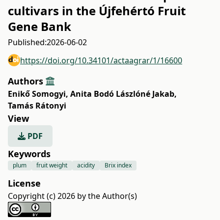
cultivars in the Újfehértó Fruit
Gene Bank
Published:
2026-06-02
https://doi.org/10.34101/actaagrar/1/16600
Authors
Enikő Somogyi
,
Anita Bodó Lászlóné Jakab
,
Tamás Rátonyi
View
PDF
Keywords
plum
fruit weight
acidity
Brix index
License
Copyright (c) 2026 by the Author(s)