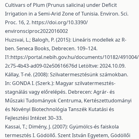
Cultivars of Plum (Prunus salicina) under Deficit
Irrigation in a Semi-Arid Zone of Tunisia. Environ. Sci.
Proc. 16, 2.
https://doi.org/10.3390/
environsciproc2022016002
Huzsvai, L.; Balogh, P. (2015): Lineáris modellek az R-
ben. Seneca Books, Debrecen. 109–124.
I1:
https://portal.nebih.gov.hu/documents/10182/491004
2c75-4b43-ad09-02e50616676d
Letöltve: 2024.10.09.
Kállay, T-né. (2008): Szilvatermesztésünk számokban.
In: GONDA I. (Szerk.): Magyar szilvatermesztés-
stagnálás vagy előrelépés. Debrecen: Agrár- és
Műszaki Tudományok Centruma, Kertészettudományi
és Növényi Biotechnológia Tanszék Kutatási és
Fejlesztési Intézet 30–33.
Kassai, T.; Dimény, J. (2007): Gyümölcs-és faiskola
termesztés I. Gödöllő. Szent István Egyetem, Gödöllői