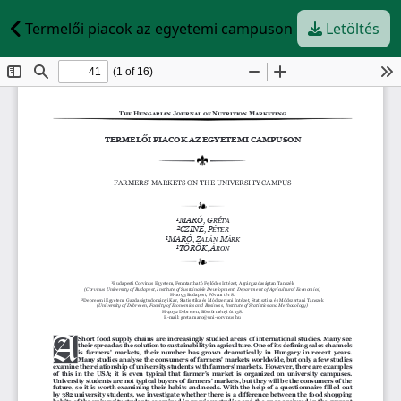
Termelői piacok az egyetemi campuson
Letöltés