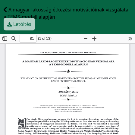
A magyar lakosság étkezési motivációinak vizsgálata
a TEMS-modell alapján
Letöltés