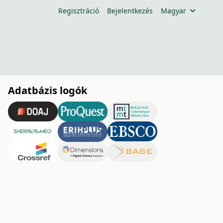
Regisztráció
Bejelentkezés
Magyar
Adatbázis logók