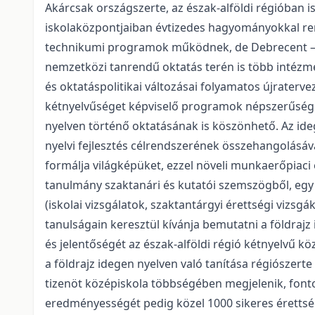
Akárcsak országszerte, az észak-alföldi régióban i
iskolaközpontjaiban évtizedes hagyományokkal ren
technikumi programok működnek, de Debrecent – m
nemzetközi tanrendű oktatás terén is több intézmé
és oktatáspolitikai változásai folyamatos újraterve
kétnyelvűséget képviselő programok népszerűsége
nyelven történő oktatásának is köszönhető. Az ide
nyelvi fejlesztés célrendszerének összehangolásával
formálja világképüket, ezzel növeli munkaerőpiaci 
tanulmány szaktanári és kutatói szemszögből, egy 
(iskolai vizsgálatok, szaktantárgyi érettségi vizs
tanulságain keresztül kívánja bemutatni a földraj
és jelentőségét az észak-alföldi régió kétnyelvű k
a földrajz idegen nyelven való tanítása régiószert
tizenöt középiskola többségében megjelenik, font
eredményességét pedig közel 1000 sikeres érettségi