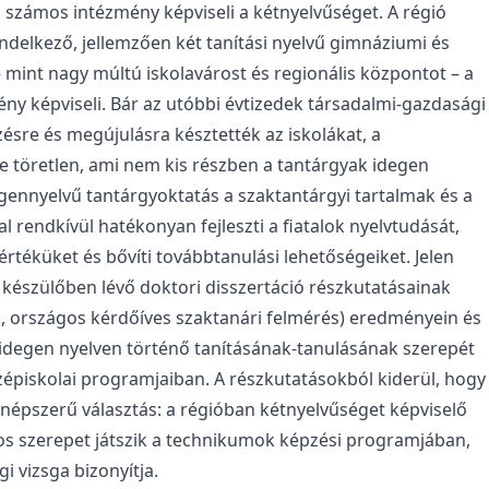
s számos intézmény képviseli a kétnyelvűséget. A régió
delkező, jellemzően két tanítási nyelvű gimnáziumi és
int nagy múltú iskolavárost és regionális központot – a
ny képviseli. Bár az utóbbi évtizedek társadalmi-gazdasági
zésre és megújulásra késztették az iskolákat, a
 töretlen, ami nem kis részben a tantárgyak idegen
gennyelvű tantárgyoktatás a szaktantárgyi tartalmak és a
 rendkívül hatékonyan fejleszti a fiatalok nyelvtudását,
értéküket és bővíti továbbtanulási lehetőségeiket. Jelen
készülőben lévő doktori disszertáció részkutatásainak
gák, országos kérdőíves szaktanári felmérés) eredményein és
z idegen nyelven történő tanításának-tanulásának szerepét
özépiskolai programjaiban. A részkutatásokból kiderül, hogy
e népszerű választás: a régióban kétnyelvűséget képviselő
os szerepet játszik a technikumok képzési programjában,
 vizsga bizonyítja.