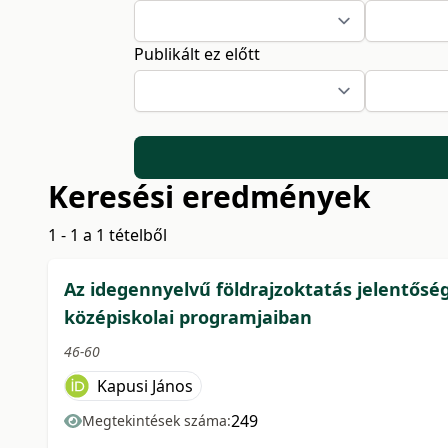
Publikált ez előtt
Keresési eredmények
1 - 1 a 1 tételből
Az idegennyelvű földrajzoktatás jelentősége
középiskolai programjaiban
46-60
Kapusi János
249
Megtekintések száma: