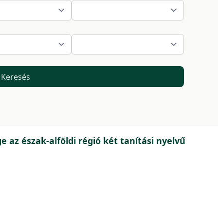
Keresés
 az észak-alföldi régió két tanítási nyelvű