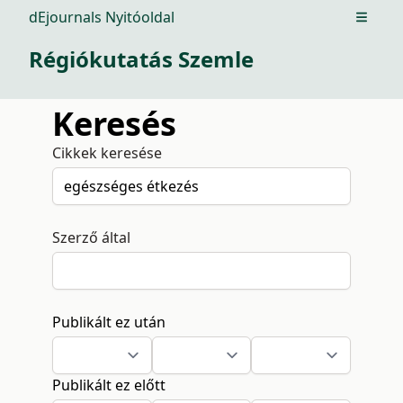
dEjournals Nyitóoldal
Open m
Régiókutatás Szemle
Keresés
Cikkek keresése
Szerző által
Publikált ez után
Publikált ez előtt