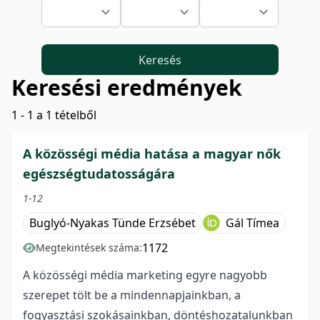
Keresés
Keresési eredmények
1 - 1 a 1 tételből
A közösségi média hatása a magyar nők
egészségtudatosságára
1-12
Buglyó-Nyakas Tünde Erzsébet
Gál Tímea
1172
Megtekintések száma:
A közösségi média marketing egyre nagyobb
szerepet tölt be a mindennapjainkban, a
fogyasztási szokásainkban, döntéshozatalunkban