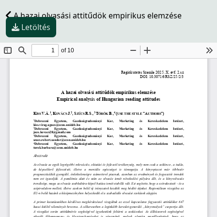
A hazai olvasási attitűdök empirikus elemzése
Letöltés