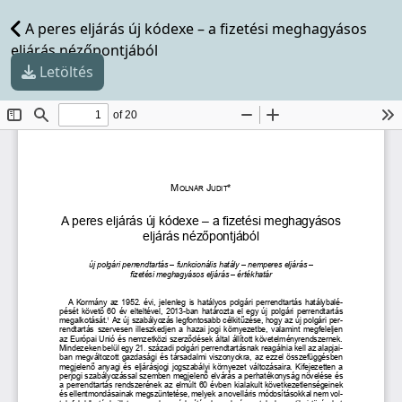
A peres eljárás új kódexe – a fizetési meghagyásos
eljárás nézőpontjából
Letöltés