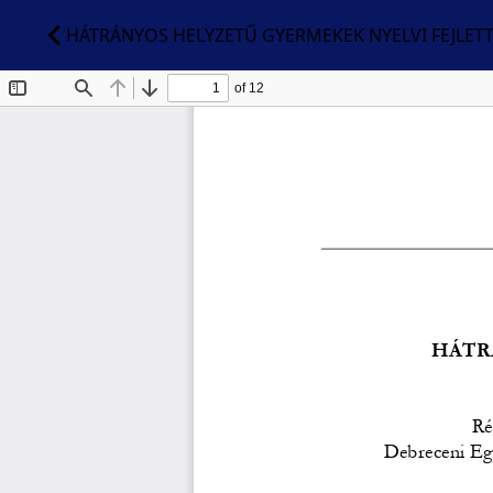
HÁTRÁNYOS HELYZETŰ GYERMEKEK NYELVI FEJLET