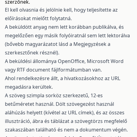
szerzőnek.
El kell olvasnia és jelölnie kell, hogy teljesítette az
előírásokat mielőtt folytatná.
A beküldött anyag nem lett korábban publikálva, és
megelőzően egy másik folyóiratnál sem lett lektorálva
(bővebb magyarázatot lásd a Megjegyzések a
szerkesztőnek résznél).
A beküldési állománya OpenOffice, Microsoft Word
vagy RTF document fájlformátumban van.
Ahol rendelkezésre állt, a hivatkozásokhoz az URL
megadásra kerültek.
A szöveg szimpla sorköz szerkezetű, 12-es
betűméretet használ. Dölt szövegezést használ
aláhúzás helyett (kívétel az URL címek), és az összes
illusztráció, ábra és táblázat a szövegtörzs megfelelő
szakaszában található és nem a dokumentum végén.