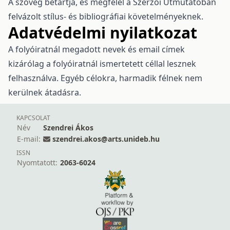
A szöveg betartja, és megfelel a Szerzői Útmutatóban
felvázolt stílus- és bibliográfiai követelményeknek.
Adatvédelmi nyilatkozat
A folyóiratnál megadott nevek és email címek
kizárólag a folyóiratnál ismertetett céllal lesznek
felhasználva. Egyéb célokra, harmadik félnek nem
kerülnek átadásra.
KAPCSOLAT
Név
Szendrei Ákos
E-mail:
szendrei.akos@arts.unideb.hu
ISSN
Nyomtatott:
2063-6024