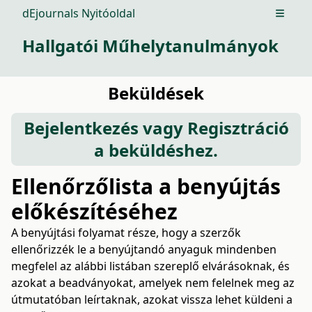
dEjournals Nyitóoldal
Open m
Hallgatói Műhelytanulmányok
Beküldések
Bejelentkezés
vagy
Regisztráció
a beküldéshez.
Ellenőrzőlista a benyújtás
előkészítéséhez
A benyújtási folyamat része, hogy a szerzők
ellenőrizzék le a benyújtandó anyaguk mindenben
megfelel az alábbi listában szereplő elvárásoknak, és
azokat a beadványokat, amelyek nem felelnek meg az
útmutatóban leírtaknak, azokat vissza lehet küldeni a