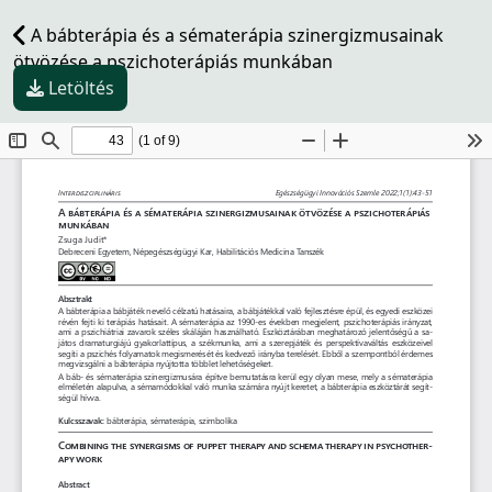
A bábterápia és a sématerápia szinergizmusainak
ötvözése a pszichoterápiás munkában
Letöltés