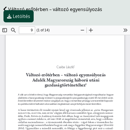
Változó erőtérben – változó egyensúlyozás
Letöltés