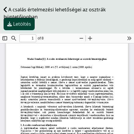
A csalás értelmezési lehetőségei az osztrák
büntetőjogban
Letöltés