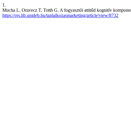
1.
Mucha L, Oravecz T, Totth G. A fogyasztói attitűd kognitív komponens
https://ojs.lib.unideb.hu/taplalkozasmarketing/article/view/8732