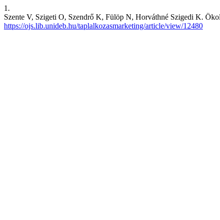
1.
Szente V, Szigeti O, Szendrő K, Fülöp N, Horváthné Szigedi K. Ökológ
https://ojs.lib.unideb.hu/taplalkozasmarketing/article/view/12480