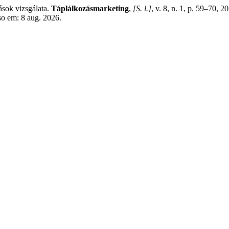
ok vizsgálata.
Táplálkozásmarketing
,
[S. l.]
, v. 8, n. 1, p. 59–70, 
so em: 8 aug. 2026.