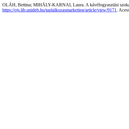
OLÁH, Bettina; MIHÁLY-KARNAI, Laura. A kávéfogyasztási szokás
https://ojs.lib.unideb.hu/taplalkozasmarketing/article/view/9171
. Aces