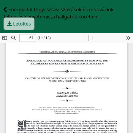
Energiaital-fogyasztási szokások és motivációk
felmérése egyetemista hallgatók körében
Letöltés