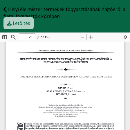
Helyi élelmiszer termékek fogyasztásának hajtóerői a
fiatal fogyasztók körében
Letöltés