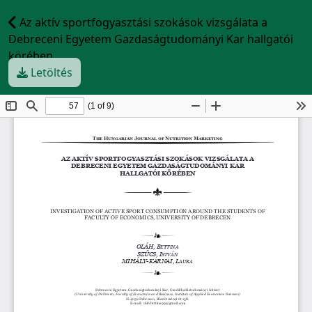
Az aktív sportfogyasztási szokások vizsgálata a
Debreceni Egyetem Gazdaságtudományi Kar hallgatói
körében
Letöltés