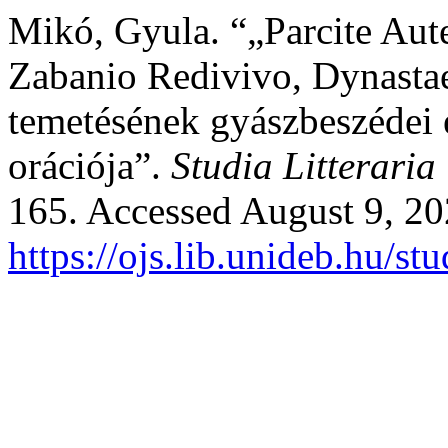
Mikó, Gyula. “„Parcite Aut
Zabanio Redivivo, Dynasta
temetésének gyászbeszédei é
orációja”.
Studia Litteraria
165. Accessed August 9, 20
https://ojs.lib.unideb.hu/st