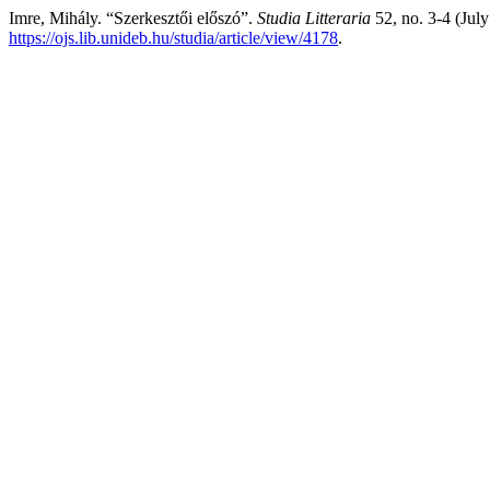
Imre, Mihály. “Szerkesztői előszó”.
Studia Litteraria
52, no. 3-4 (Jul
https://ojs.lib.unideb.hu/studia/article/view/4178
.