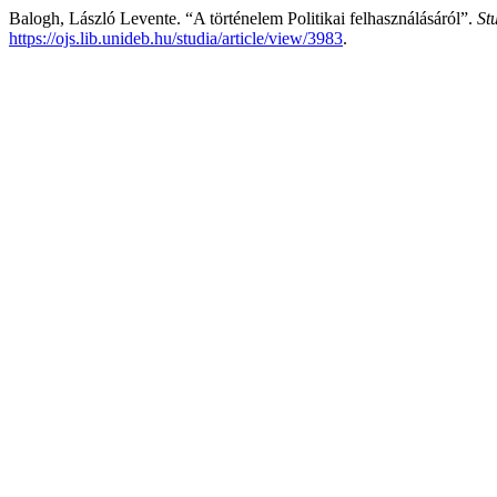
Balogh, László Levente. “A történelem Politikai felhasználásáról”.
St
https://ojs.lib.unideb.hu/studia/article/view/3983
.