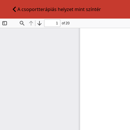
A csoportterápiás helyzet mint színtér