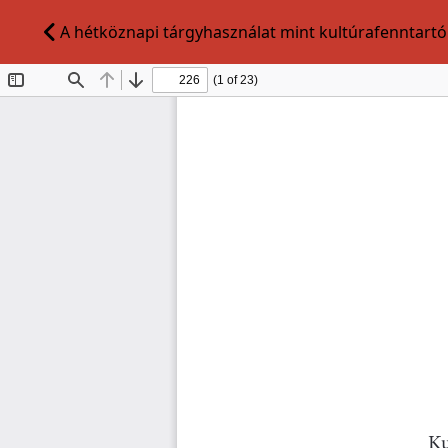
A hétköznapi tárgyhasználat mint kultúrafenntartó 