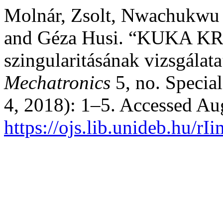
Molnár, Zsolt, Nwachukwu C
and Géza Husi. “KUKA KR5
szingularitásának vizsgálat
Mechatronics
5, no. Special
4, 2018): 1–5. Accessed Au
https://ojs.lib.unideb.hu/rI