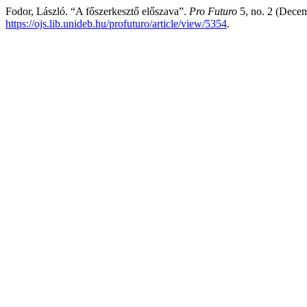
Fodor, László. “A főszerkesztő előszava”.
Pro Futuro
5, no. 2 (Decem
https://ojs.lib.unideb.hu/profuturo/article/view/5354
.