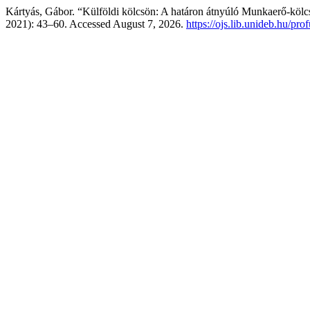
Kártyás, Gábor. “Külföldi kölcsön: A határon átnyúló Munkaerő-kölc
2021): 43–60. Accessed August 7, 2026.
https://ojs.lib.unideb.hu/pro