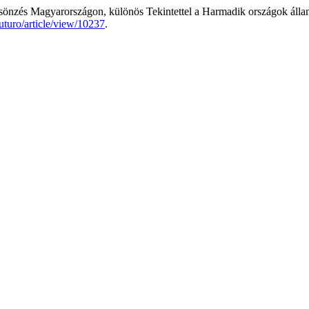
sönzés Magyarországon, különös Tekintettel a Harmadik országok álla
futuro/article/view/10237
.