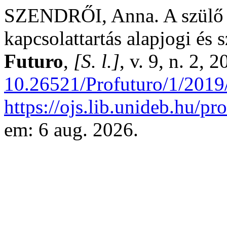
SZENDRŐI, Anna. A szülő é
kapcsolattartás alapjogi és 
Futuro
,
[S. l.]
, v. 9, n. 2, 
10.26521/Profuturo/1/2019
https://ojs.lib.unideb.hu/pr
em: 6 aug. 2026.