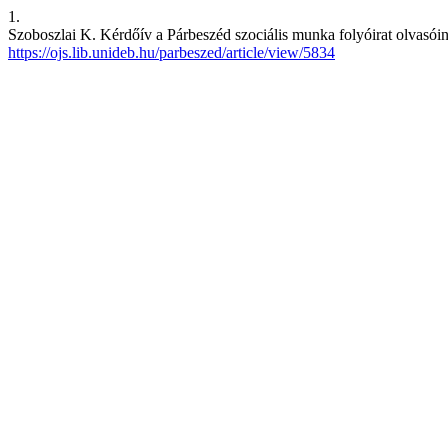
1.
Szoboszlai K. Kérdőív a Párbeszéd szociális munka folyóirat olvasóina
https://ojs.lib.unideb.hu/parbeszed/article/view/5834