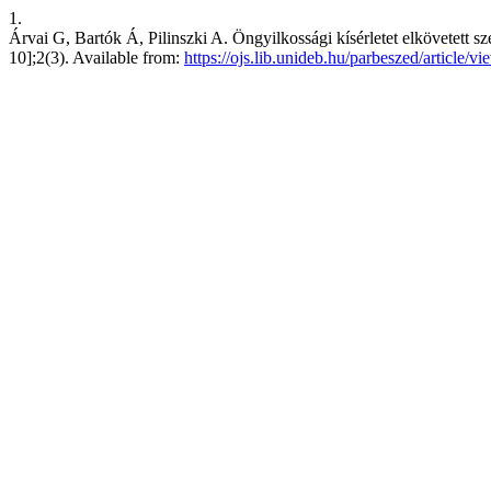
1.
Árvai G, Bartók Á, Pilinszki A. Öngyilkossági kísérletet elkövetett sz
10];2(3). Available from:
https://ojs.lib.unideb.hu/parbeszed/article/v