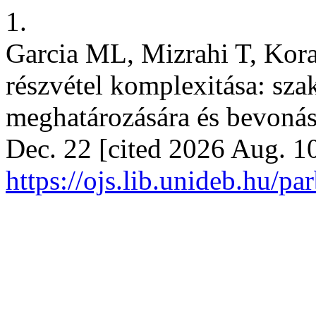
1.
Garcia ML, Mizrahi T, Kor
részvétel komplexitása: sz
meghatározására és bevonásá
Dec. 22 [cited 2026 Aug. 10
https://ojs.lib.unideb.hu/p