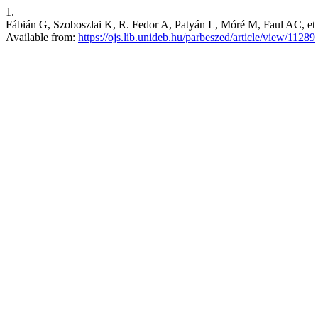
1.
Fábián G, Szoboszlai K, R. Fedor A, Patyán L, Móré M, Faul AC, et a
Available from:
https://ojs.lib.unideb.hu/parbeszed/article/view/11289