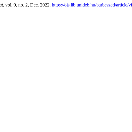
at
, vol. 9, no. 2, Dec. 2022,
https://ojs.lib.unideb.hu/parbeszed/article