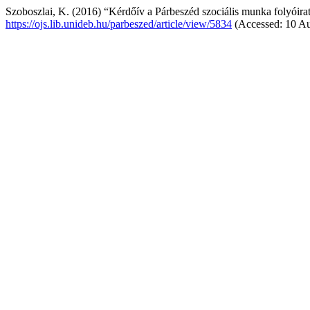
Szoboszlai, K. (2016) “Kérdőív a Párbeszéd szociális munka folyóira
https://ojs.lib.unideb.hu/parbeszed/article/view/5834
(Accessed: 10 Au