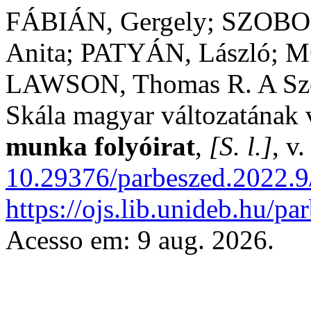
FÁBIÁN, Gergely; SZOBOS
Anita; PATYÁN, László; 
LAWSON, Thomas R. A Szo
Skála magyar változatának 
munka folyóirat
,
[S. l.]
, v
10.29376/parbeszed.2022.9
https://ojs.lib.unideb.hu/pa
Acesso em: 9 aug. 2026.