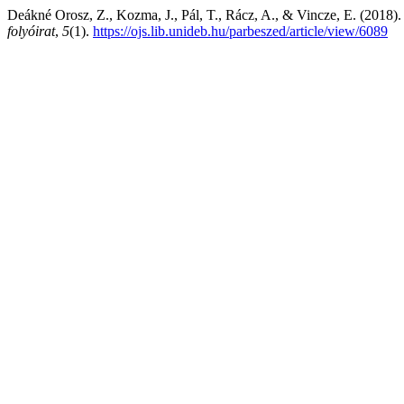
Deákné Orosz, Z., Kozma, J., Pál, T., Rácz, A., & Vincze, E. (2018). 
folyóirat
,
5
(1).
https://ojs.lib.unideb.hu/parbeszed/article/view/6089