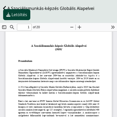
A Szociálismunkás-képzés Globális Alapelvei
Letöltés