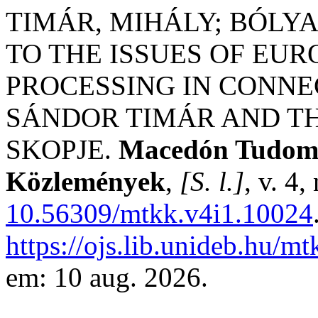
TIMÁR, MIHÁLY; BÓLYA
TO THE ISSUES OF EU
PROCESSING IN CONNE
SÁNDOR TIMÁR AND TH
SKOPJE.
Macedón Tudomá
Közlemények
,
[S. l.]
, v. 4
10.56309/mtkk.v4i1.10024
https://ojs.lib.unideb.hu/m
em: 10 aug. 2026.