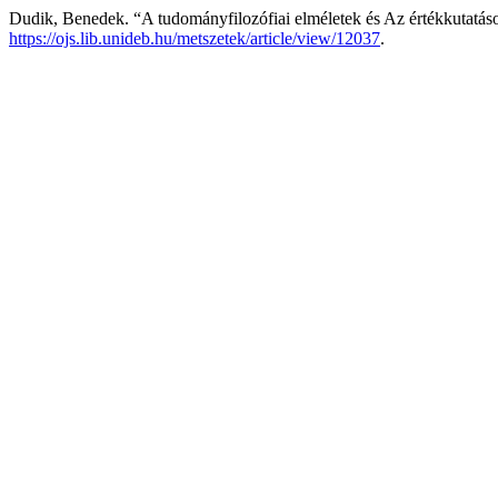
Dudik, Benedek. “A tudományfilozófiai elméletek és Az értékkutatás
https://ojs.lib.unideb.hu/metszetek/article/view/12037
.